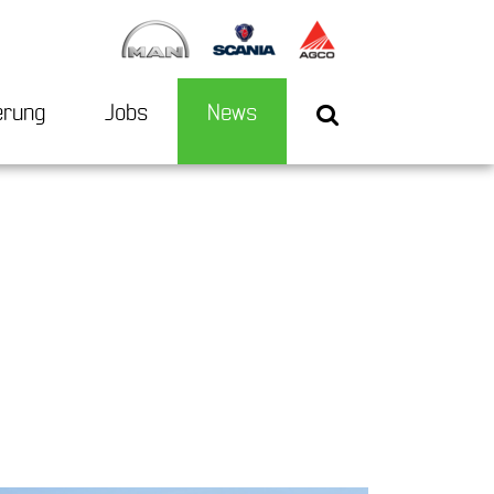
erung
Jobs
News